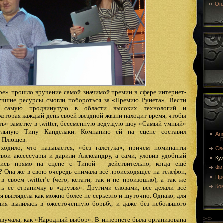
Он
 прошло вручение самой значимой премии в сфере интернет-
лучшие ресурсы смогли побороться за «Премию Рунета». Вести
и самую продвинутую в области высоких технологий и
оторая каждый день своей звездной жизни находит время, чтобы
ть» заметку в
twitter
, бессменную ведущую шоу «Самый умный»
льную Тину Канделаки. Компанию ей на сцене составил
Ан
р Плющев.
П
ходило, что называется, «без галстука», причем номинанты
Св
свои аксессуары и дарили Александру, а сами, уловив удобный
Ку
лись прямо на сцене с Тиной – действительно, когда ещё
Фи
? Она же в свою очередь снимала всё происходящее на телефон,
Пр
 в своем
twitter
’е (чего, кстати, так и не произошло), а так же
Ко
ть её страничку в «друзья». Другими словами, все делали всё
я выглядела как можно более не серьезно и шуточно. Однако, для
мия вылилась в ожесточенную борьбу, и даже без небольшого
><>
звучала, как «Народный выбор». В интернете была организована