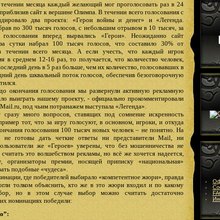
в течении месяца каждый желающий мог проголосовать раз в 24
приблизив сайт к вершине Олимпа. В течении всего голосования с
дировало два проекта: «Герои войны и денег» и «Легенда.
брав по 300 тысяч голосов, с небольшим отрывом в 10 тысяч, за
 голосования вперед вырвались «Герои». Неожиданно сайт
за сутки набрал 100 тысяч голосов, что составило 30% от
 течении всего месяца. А если учесть, что каждый игрок
мя в среднем 12-16 раз, то получается, что количество человек,
следний день в 5 раз больше, чем их количество, голосовавших в
дний день шквальный поток голосов, обеспечив безоговорочную
тился.
 до окончания голосования мы развернули активную рекламную
ило выиграть нашему проекту, - официально прокомментировали
Mail
.
ru
, под чьим потранажем выступала «Легенда».
т сразу много вопросов, ставящих под сомнение искренность
пример тот, что за игру голосуют, в основном, игроки, и откуда
кончания голосования 100 тысяч новых человек – не понятно. На
ы не готовы дать четкие ответы ни представители
Mail
, ни
ользователи же «Героев» уверены, что без мошенничества не
 считать это волшебством рекламы, но всё же хочется надеется,
, организаторы премии, носящей приписку «национальная»
ать подобные «чудеса».
минации, где победителей выбирало «компетентное жюри», правда
Оф
огли толком объяснить, кто же в это жюри входил и по какому
Со
бор, но в этом случае выбор можно считать достаточно
FA
Ин
их номинациях победили:
о”: