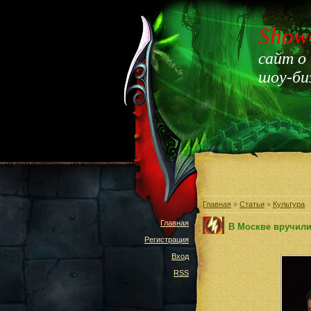
Show
сайт о
шоу-би
Главная
»
Статьи
»
Культура
Главная
В Москве вручил
Регистрация
Вход
RSS