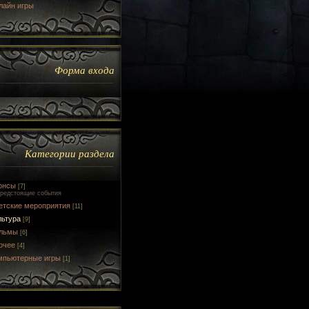
лайн игры
Форма входа
Категории раздела
онсы
[7]
редстоящие события
етские мероприятия
[11]
льтура
[9]
льмы
[6]
очее
[4]
мпьютерные игры
[1]