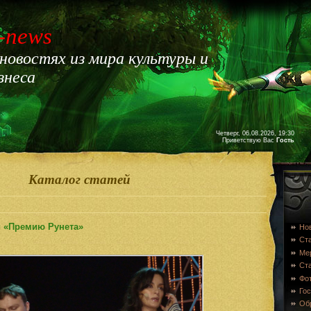
-news
 новостях из мира культуры и
знеса
Четверг, 06.08.2026, 19:30
Приветствую Вас
Гость
Каталог статей
и «Премию Рунета»
Но
Ст
Ме
Ста
Фо
Гос
Об