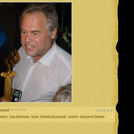
бранный
(06.12.2010)
тернет
,
Тина Канделаки
,
twitter
,
Евгений Касперский
,
легенда
,
Александр Плющив
,