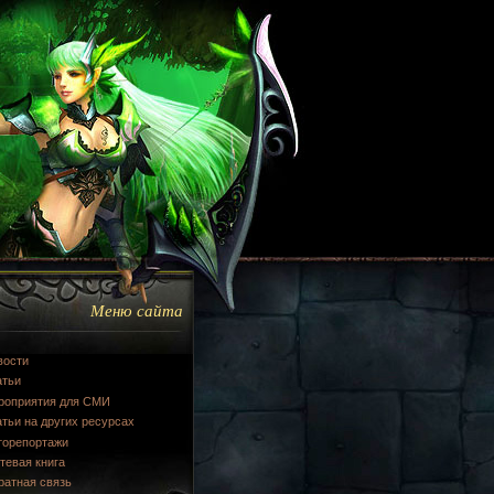
Меню сайта
вости
атьи
роприятия для СМИ
тьи на других ресурсах
торепортажи
тевая книга
ратная связь