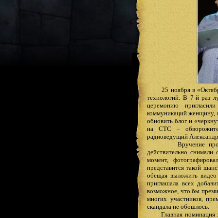
25 ноября в «Октябре»
технологий. В 7-й раз 
церемонию пригласил
коммуникаций женщину, к
обновить блог и «черкну
на СТС – обворожите
радиоведущий Александ
Вручение про
действительно снимали 
момент, фотографирова
представится такой шанс
обещая выложить видео
приглашала всех добави
возможное, что бы преми
многих участников, пре
скандала не обошлось.
Главная номинация 