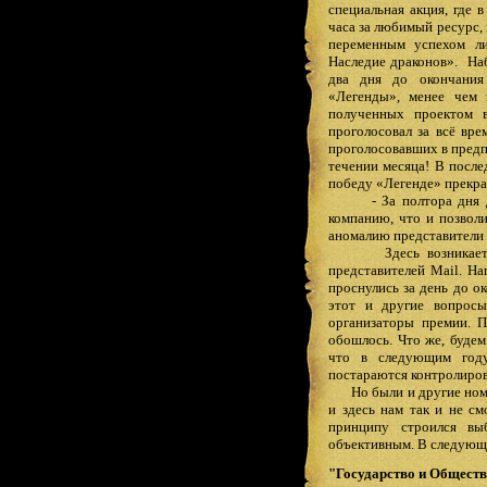
специальная акция, где 
часа за любимый ресурс, 
переменным успехом ли
Наследие драконов».
На
два дня до окончания
«Легенды», менее чем 
полученных проектом в
проголосовал за всё вре
проголосовавших в предпо
течении месяца! В после
победу «Легенде» прекра
- За полтора дня
компанию, что и позвол
аномалию представители
Здесь возникае
представителей
Mail
. На
проснулись за день до о
этот и другие вопрос
организаторы премии. П
обошлось. Что же, будем
что в следующим году
постараются контролиров
Но были и другие но
и здесь нам так и не см
принципу строился вы
объективным. В следующ
"Государство и Обществ