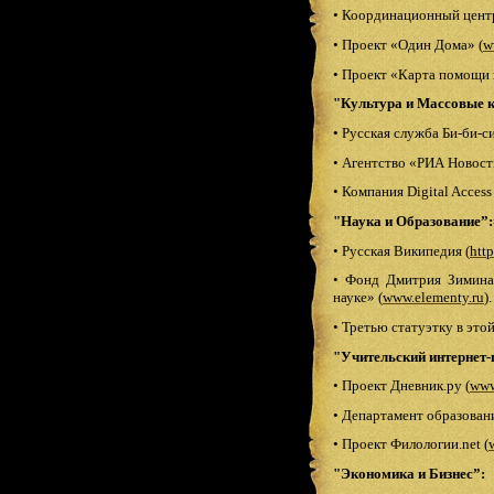
•
Координационный цент
•
Проект «Один Дома» (
w
•
Проект «Карта помощи 
"Культура и Массовые 
•
Русская служба Би-би-си
•
Агентство «РИА Новости
•
Компания Digital Access
"Наука и Образование”:
•
Русская Википедия (
http
•
Фонд Дмитрия Зимина 
науке» (
www.elementy.ru
).
•
Третью статуэтку в это
"Учительский интернет-п
•
Проект Дневник.ру (
www
•
Департамент образовани
•
Проект Филологии.net (
"Экономика и Бизнес”: