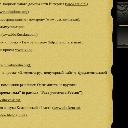
р
национального домена сети
Интернет (
www
.
cctld
.
ru
),
ww
.
odindoma
.
org
),
пострадавшим от пожаров» (
www
.
russian
-
fires
.
ru
).
коммуникации:
 (
www.bbcRussian.com
),
» и проект «Ты – репортер» (
http://reporter.rian.ru
),
 и проект
www.ivi.ru
.
=
://ru.wikipedia.org
),
и проект «Элементы.ру: популярный сайт о фундаментальной
й номинации решением Оргкомитета не вручили.
роект года” (в рамках "Года учителя в России”):
.dnevnik.ru
),
я и науки Кемеровский области (
www.edu.kem.ru
),
www.filologii.net
).