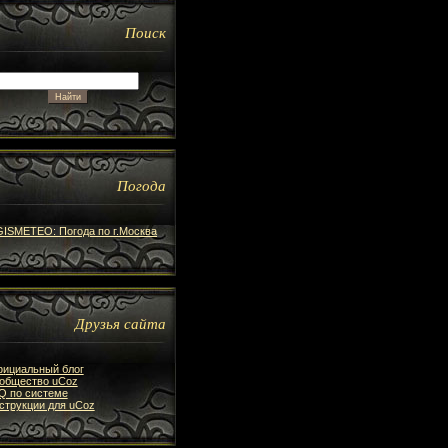
Поиск
Погода
Друзья сайта
ициальный блог
общество uCoz
Q по системе
струкции для uCoz