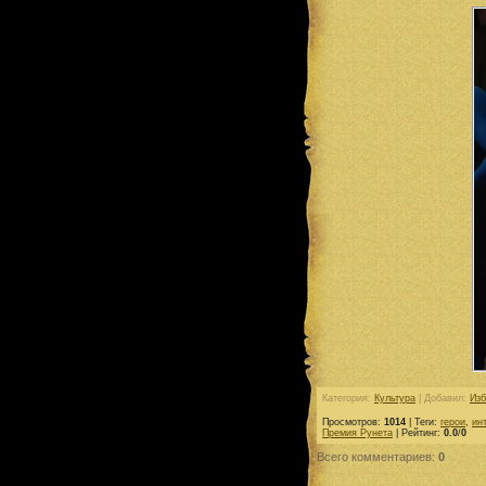
Категория
:
Культура
|
Добавил
:
Из
Просмотров
:
1014
|
Теги
:
герои
,
ин
Премия Рунета
|
Рейтинг
:
0.0
/
0
Всего комментариев
:
0