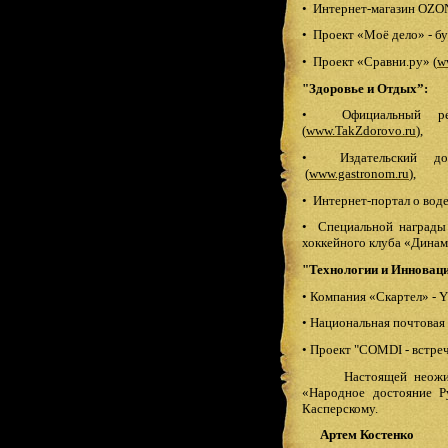
•
Интернет-магазин OZON
•
Проект «Моё дело» - бу
•
Проект «Сравни.ру» (
w
"Здоровье и Отдых”:
•
Официальный р
(
www.TakZdorovo.ru
),
•
Издательский д
(
www.gastronom.ru
),
•
Интернет-портал о вод
•
Специальной награды
хоккейного клуба «Динам
"Технологии и Инновац
•
Компания «Скартел» - Y
•
Национальная почтовая 
•
Проект "COMDI - встреч
Настоящей неожиданно
«Народное достояние Р
Касперскому.
Артем Костенко