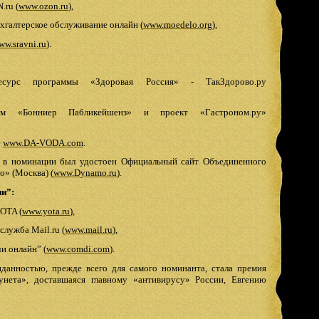
.ru (
www.ozon.ru
)
,
хгалтерское обслуживание онлайн (
www.moedelo.org
),
ww.sravni.ru
).
есурс программы «Здоровая Россия» - ТакЗдорово.ру
ом «Бонниер Пабликейшенз» и проект «Гастроном.ру»
е
www.DA-VODA.com
.
 в номинации был удостоен Официальный сайт Объединенного
о» (Москва) (
www.Dynamo.ru
).
ии”:
OTA (
www.yota.ru
),
служба Mail.ru (
www.mail.ru
),
и онлайн” (
www.comdi.com
).
стью, прежде всего для самого номинанта, стала премия
унета», доставшаяся главному «антивирусу» России, Евгению