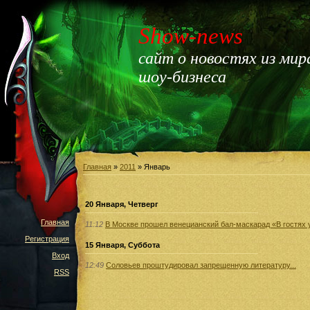
Show-news
сайт о новостях из мир
шоу-бизнеса
Главная
»
2011
»
Январь
20 Января, Четверг
Главная
11:12
В Москве прошел венецианский бал-маскарад «В гостях 
Регистрация
15 Января, Суббота
Вход
12:49
Соловьев проштудировал запрещенную литературу...
RSS